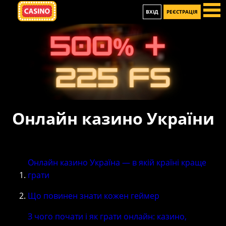
ВХІД
РЕЄСТРАЦІЯ
Онлайн казино України
Онлайн казино Україна — в якій країні краще
грати
Що повинен знати кожен геймер
З чого почати і як грати онлайн: казино,