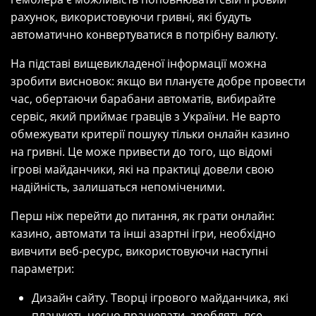
рахунок, використовуючи гривні, які будуть
автоматично конвертуватися в потрібну валюту.
На підставі вищевикладеної інформації можна
зробити висновок: якщо ви плануєте добре провести
час, обертаючи барабани автоматів, вибирайте
сервіс, який приймає гравців з України. Не варто
обмежувати критерії пошуку тільки онлайн казино
на гривні. Це може привести до того, що відомі
ігрові майданчики, які на практиці довели свою
надійність, залишаться непоміченими.
Перш ніж перейти до питання, як грати онлайн:
казино, автомати та інші азартні ігри, необхідно
вивчити веб-ресурс, використовуючи наступні
параметри:
Дизайн сайту. Творці ігрового майданчика, які
планують чесно працювати, зроблять все