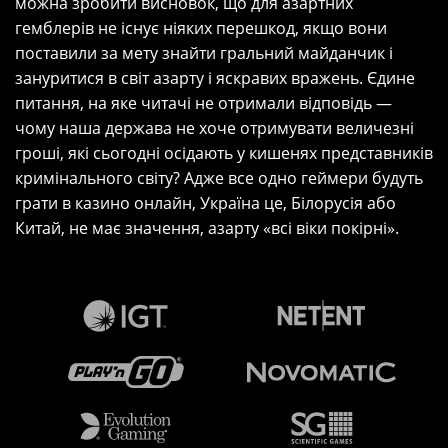
можна зробити висновок, що для азартних
гемблерів не існує ніяких перешкод, якщо вони
поставили за мету знайти гральний майданчик і
зануритися в світ азарту і яскравих вражень. Єдине
питання, на яке читачі не отримали відповідь —
чому наша держава не хоче отримувати величезні
гроші, які сьогодні осідають у кишенях представників
кримінального світу? Адже все одно геймери будуть
грати в казино онлайн, Україна це, Білорусія або
Китай, не має значення, азарту «всі віки покірні».