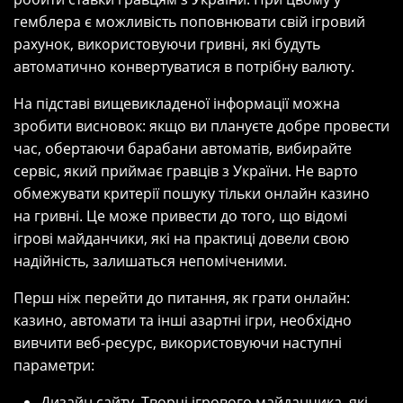
гемблера є можливість поповнювати свій ігровий
рахунок, використовуючи гривні, які будуть
автоматично конвертуватися в потрібну валюту.
На підставі вищевикладеної інформації можна
зробити висновок: якщо ви плануєте добре провести
час, обертаючи барабани автоматів, вибирайте
сервіс, який приймає гравців з України. Не варто
обмежувати критерії пошуку тільки онлайн казино
на гривні. Це може привести до того, що відомі
ігрові майданчики, які на практиці довели свою
надійність, залишаться непоміченими.
Перш ніж перейти до питання, як грати онлайн:
казино, автомати та інші азартні ігри, необхідно
вивчити веб-ресурс, використовуючи наступні
параметри:
Дизайн сайту. Творці ігрового майданчика, які