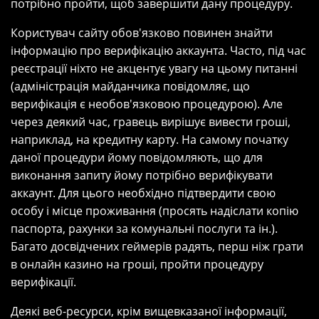
потрібно пройти, щоб завершити дану процедуру.
Користувач сайту обов'язково повинен знайти
інформацію про верифікацію аккаунта. Часто, під час
реєстрації ніхто не акцентує увагу на цьому питанні
(адміністрація майданчика повідомляє, що
верифікація є необов'язковою процедурою). Але
через деякий час, гравець вирішує вивести гроші,
наприклад, на кредитну карту. На самому початку
даної процедури йому повідомляють, що для
виконання запиту йому потрібно верифікувати
аккаунт. Для цього необхідно підтвердити свою
особу і місце проживання (просять надіслати копію
паспорта, рахунки за комунальні послуги та ін.).
Багато досвідчених геймерів радять, перш ніж грати
в онлайн казино на гроші, пройти процедуру
верифікації.
Деякі веб-ресурси, крім вищевказаної інформації,