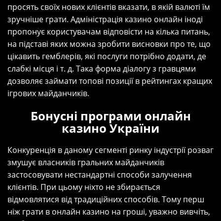
просять своїх нових клієнтів вказати, в якій валюті їм
зручніше грати. Адміністрація казино онлайн іноді
пропонує користувачам відповісти на кілька питань,
на підставі яких можна зробити висновки про те, що
цікавить гемблерів, які послуги потрібно додати, де
слабкі місця і т. д. Така форма діалогу з гравцями
дозволяє займати топові позиції в рейтингах кращих
ігрових майданчиків.
Бонусні програми онлайн
казино України
Конкуренція в даному сегменті ринку індустрії розваг
змушує власників гральних майданчиків
застосовувати нестандартні способи залучення
клієнтів. При цьому ніхто не збирається
відмовлятися від традиційних способів. Тому перш
ніж грати в онлайн казино на гроші, уважно вивчіть,