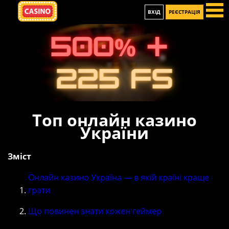
ВХІД
РЕЄСТРАЦІЯ
Топ онлайн казино
України
Зміст
Онлайн казино Україна — в якій країні краще
грати
Що повинен знати кожен геймер