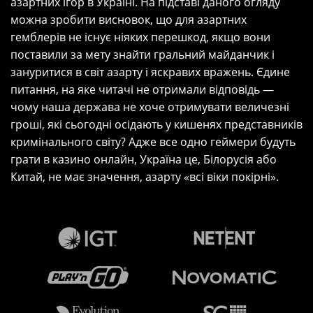
азартних ігор в Україні. На підставі даного огляду
можна зробити висновок, що для азартних
гемблерів не існує ніяких перешкод, якщо вони
поставили за мету знайти гральний майданчик і
зануритися в світ азарту і яскравих вражень. Єдине
питання, на яке читачі не отримали відповідь —
чому наша держава не хоче отримувати величезні
гроші, які сьогодні осідають у кишенях представників
кримінального світу? Адже все одно геймери будуть
грати в казино онлайн, Україна це, Білорусія або
Китай, не має значення, азарту «всі віки покірні».