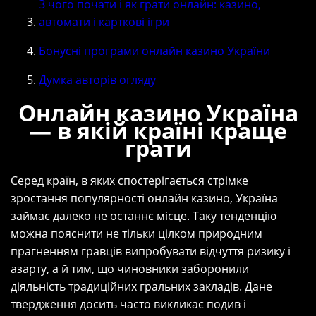
З чого почати і як грати онлайн: казино,
автомати і карткові ігри
Бонусні програми онлайн казино України
Думка авторів огляду
Онлайн казино Україна
— в якій країні краще
грати
Серед країн, в яких спостерігається стрімке
зростання популярності онлайн казино, Україна
займає далеко не останнє місце. Таку тенденцію
можна пояснити не тільки цілком природним
прагненням гравців випробувати відчуття ризику і
азарту, а й тим, що чиновники заборонили
діяльність традиційних гральних закладів. Дане
твердження досить часто викликає подив і